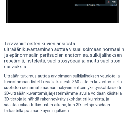
Teräväpiirtoisten kuvien ansiosta
ultraäänikuvantaminen auttaa visualisoimaan normaalin
ja epänormaalin peräsuolen anatomiaa, sulkijalihaksen
repeämiä, fisteleitä, suolistosyöpää ja muita suoliston
sairauksia.
Ultraäänitutkimus auttaa arvioimaan sulkijalihaksen vauriota ja
tunnistamaan fistelit reaaliaikaisesti. 360 asteen kuvantamisella
suoliston seinämät saadaan näkyviin erittäin yksityiskohtaisesti.
3D-ultraäänikuvantamisjärjestelmämme avulla voidaan käsitellä
3D-tietoja ja nähdä rakenneyksityiskohdat eri kulmista, ja
säästää aikaa tutkimusten aikana, kun 3D-tietoja voidaan
tarkastella potilaan käynnin jälkeen.