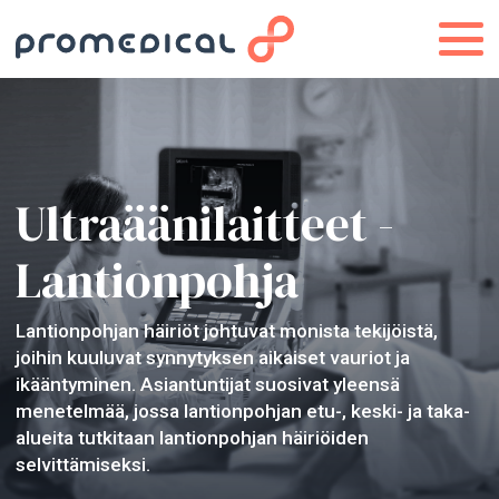
Ultraäänilaitteet -
Lantionpohja
Lantionpohjan häiriöt johtuvat monista tekijöistä,
joihin kuuluvat synnytyksen aikaiset vauriot ja
ikääntyminen. Asiantuntijat suosivat yleensä
menetelmää, jossa lantionpohjan etu-, keski- ja taka-
alueita tutkitaan lantionpohjan häiriöiden
selvittämiseksi.