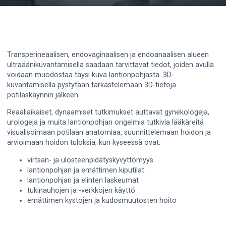
Transperineaalisen, endovaginaalisen ja endoanaalisen alueen
ultraäänikuvantamisella saadaan tarvittavat tiedot, joiden avulla
voidaan muodostaa täysi kuva lantionpohjasta. 3D-
kuvantamisella pystytään tarkastelemaan 3D-tietoja
potilaskäynnin jälkeen.
Reaaliaikaiset, dynaamiset tutkimukset auttavat gynekologeja,
urologeja ja muita lantionpohjan ongelmia tutkivia lääkäreitä
visualisoimaan potilaan anatomiaa, suunnittelemaan hoidon ja
arvioimaan hoidon tuloksia, kun kyseessä ovat:
virtsan- ja ulosteenpidätyskyvyttömyys
lantionpohjan ja emättimen kiputilat
lantionpohjan ja elinten laskeumat
tukinauhojen ja -verkkojen käyttö
emättimen kystojen ja kudosmuutosten hoito