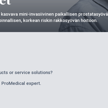
asvava mini-invasiivinen paikallisen prostatasyöv
nallisen, korkean riskin rakkosyövän hoitoon.
cts or service solutions?
a ProMedical expert.