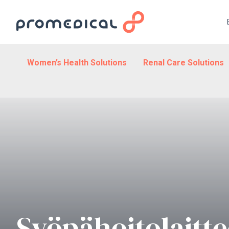
Women’s Health Solutions
Renal Care Solutions
Syöpähoitolaitte